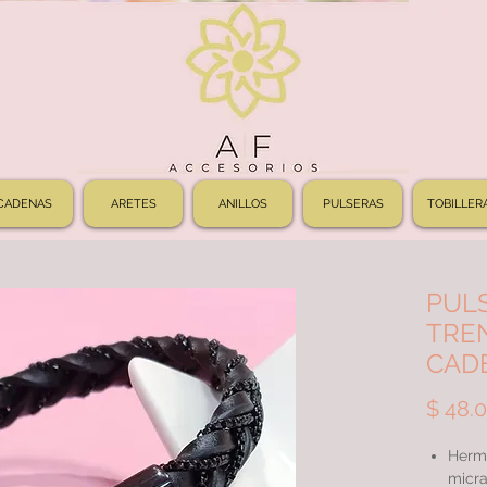
CADENAS
ARETES
ANILLOS
PULSERAS
TOBILLER
PUL
TRE
CAD
$ 48.
Herm
micra