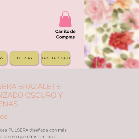
Carrito de
Compras
AS
OFERTAS
TARJETA REGALO
SERA BRAZALETE
NZADO OSCURO Y
ENAS
Precio
000
osa PULSERA diseñada con más
s de oro que otras similares,