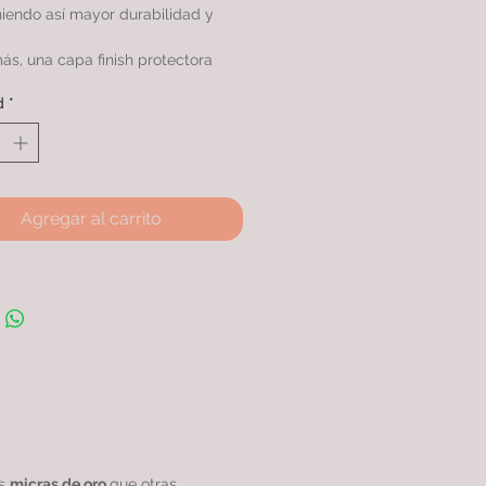
iendo así mayor durabilidad y
s, una capa finish protectora
xtiende su ciclo de vida en
d
*
ración con otros productos
ares.
ERA con doble baño de oro 24k
ás micras, rodinada garantizando
alidad excepcional.
Agregar al carrito
as
micras de oro
que otras