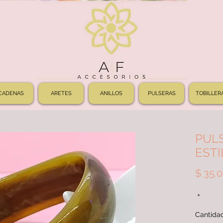
CADENAS
ARETES
ANILLOS
PULSERAS
TOBILLER
PUL
EST
$ 35.
Cantida