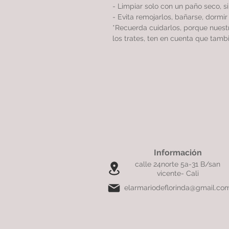
- Limpiar solo con un paño seco, 
- Evita remojarlos, bañarse, dormi
*Recuerda cuidarlos, porque nues
los trates, ten en cuenta que tamb
Información
calle 24norte 5a-31 B/san
vicente- Cali
elarmariodeflorinda@gmail.co