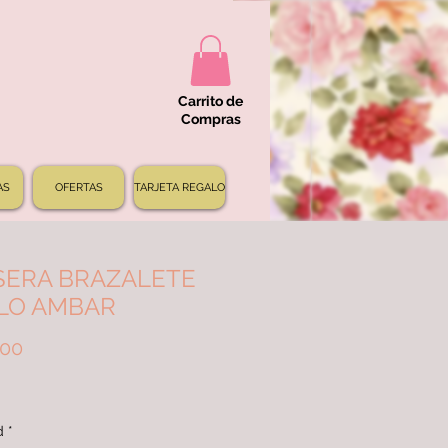
Carrito de
Compras
AS
OFERTAS
TARJETA REGALO
SERA BRAZALETE
ILO AMBAR
Precio
000
d
*