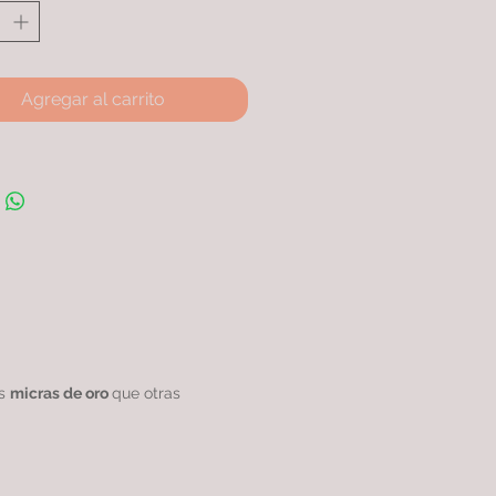
Agregar al carrito
as
micras de oro
que otras