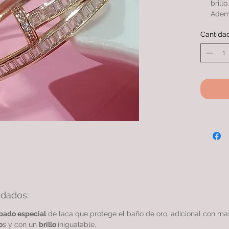
brillo.
Ademá
que e
Cantida
compa
simil
PULS
con m
una c
idados:
bado especial
de laca que protege el baño de oro, adicional con m
o
s y con un
brillo
inigualable.