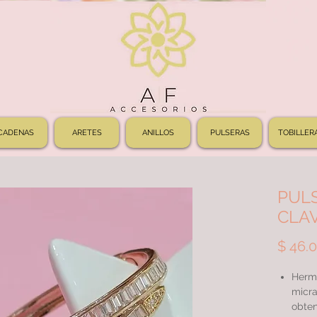
CADENAS
ARETES
ANILLOS
PULSERAS
TOBILLER
PUL
CLA
$ 46.
Herm
micra
obten