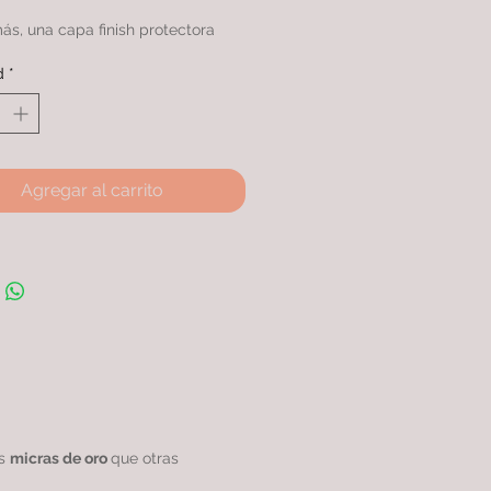
s, una capa finish protectora
xtiende su ciclo de vida en
d
*
ración con otros productos
ares.
ERA con doble baño de oro 24k
ás micras, rodinada garantizando
alidad excepcional.
Agregar al carrito
as
micras de oro
que otras