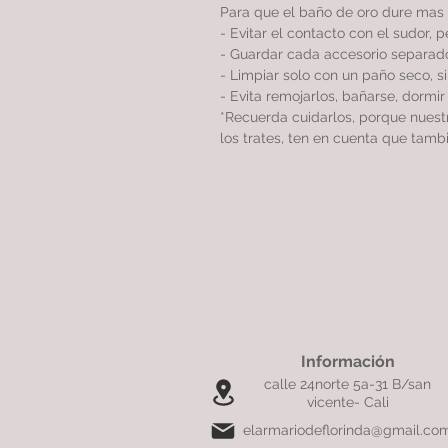
Para que el baño de oro dure mas 
- Evitar el contacto con el sudor, 
- Guardar cada accesorio separado
- Limpiar solo con un paño seco, 
- Evita remojarlos, bañarse, dormi
*Recuerda cuidarlos, porque nues
los trates, ten en cuenta que tamb
Información
calle 24norte 5a-31 B/san
vicente- Cali
elarmariodeflorinda@gmail.co