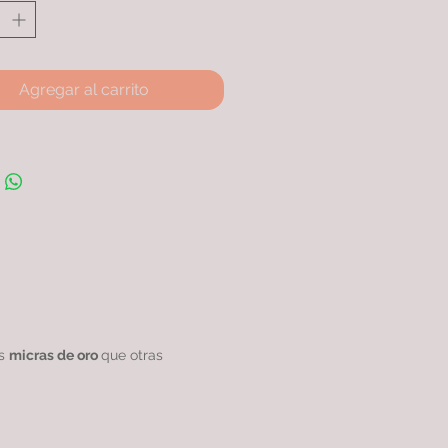
Agregar al carrito
as
micras de oro
que otras