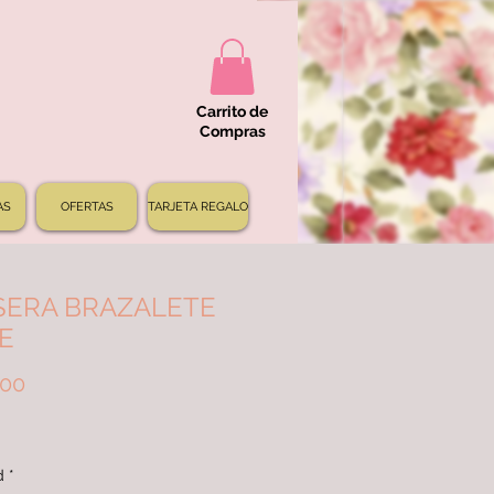
Carrito de
Compras
AS
OFERTAS
TARJETA REGALO
SERA BRAZALETE
E
Precio
000
d
*