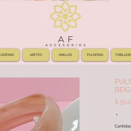
CADENAS
ARETES
ANILLOS
PULSERAS
TOBILLER
PUL
BEIG
$ 35.
Cantida