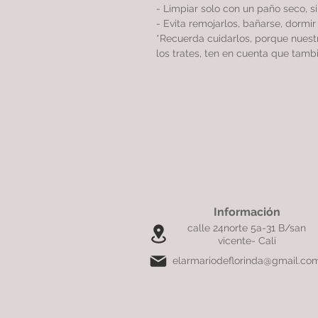
- Limpiar solo con un paño seco, 
- Evita remojarlos, bañarse, dormi
*Recuerda cuidarlos, porque nues
los trates, ten en cuenta que tamb
Información
calle 24norte 5a-31 B/san
vicente- Cali
elarmariodeflorinda@gmail.co