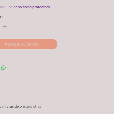
.
ás, una
capa finish protectora
xtiende su ciclo de vida en
d
*
ración con otros productos
ares.
na de 45cm con doble baño de
4k con más micras, rodinada
ntizando una
calidad excepcional.
Agregar al carrito
as
micras de oro
que otras