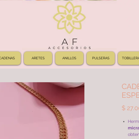
CADENAS
ARETES
ANILLOS
PULSERAS
TOBILLER
CAD
ESPE
$ 27.
Herm
micra
obten