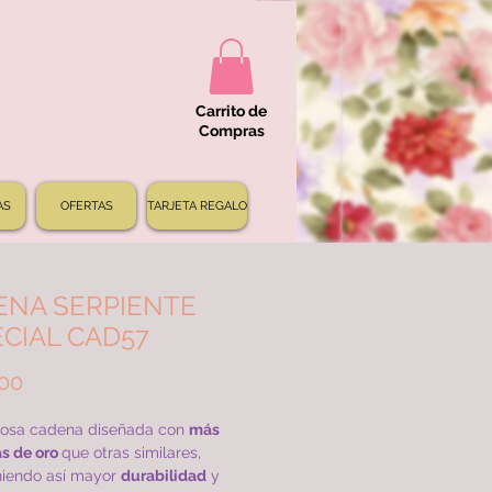
Carrito de
Compras
AS
OFERTAS
TARJETA REGALO
ENA SERPIENTE
CIAL CAD57
Precio
000
osa cadena diseñada con
más
s de oro
que otras similares,
iendo así mayor
durabilidad
y