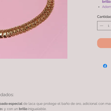
brillo
Adem
que e
Cantida
compa
simil
Cade
oro 2
gara
idados:
bado especial
de laca que protege el baño de oro, adicional con m
o
s y con un
brillo
inigualable.