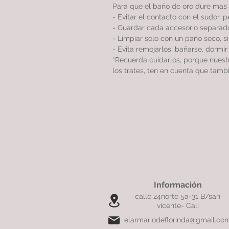
Para que el baño de oro dure mas 
- Evitar el contacto con el sudor, 
- Guardar cada accesorio separado
- Limpiar solo con un paño seco, 
- Evita remojarlos, bañarse, dormi
*Recuerda cuidarlos, porque nues
los trates, ten en cuenta que tamb
Información
calle 24norte 5a-31 B/san
vicente- Cali
elarmariodeflorinda@gmail.co