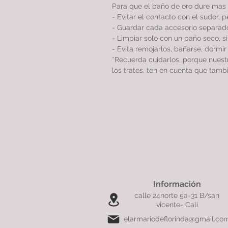
Para que el baño de oro dure mas 
- Evitar el contacto con el sudor, 
- Guardar cada accesorio separado
- Limpiar solo con un paño seco, 
- Evita remojarlos, bañarse, dormi
*Recuerda cuidarlos, porque nues
los trates, ten en cuenta que tamb
Información
calle 24norte 5a-31 B/san
vicente- Cali
elarmariodeflorinda@gmail.co