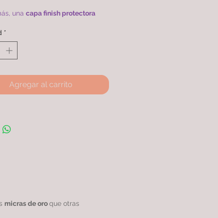
.
ás, una
capa finish protectora
xtiende su ciclo de vida en
d
*
ración con otros productos
ares.
na de 45cm con doble baño de
4k con más micras, rodinada
ntizando una
calidad excepcional.
Agregar al carrito
as
micras de oro
que otras