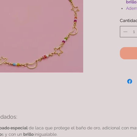
brillo
Adem
que e
Cantida
compa
simil
Cade
oro 2
gara
idados:
bado especial
de laca que protege el baño de oro, adicional con m
o
s y con un
brillo
inigualable.