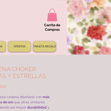
Carrito de
Compras
AS
OFERTAS
TARJETA REGALO
ENA CHOKER
AS Y ESTRELLAS
Precio
000
osa cadena diseñada con
más
s de oro
que otras similares,
iendo así mayor
durabilidad
y