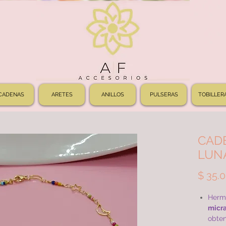
CADENAS
ARETES
ANILLOS
PULSERAS
TOBILLER
CAD
LUN
$ 35.
Herm
micra
obten