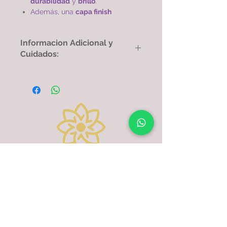
durabilidad
y
brillo
.
Además, una
capa finish
protectora
que extiende su ciclo
de vida en comparación con
Informacion Adicional y
otros productos similares.
Cuidados:
Cadena de 45cm con doble baño
de oro 24k con más micras,
Nuestros accesorios tienen un
rodinada garantizando una
acabado especial
de laca que
calidad excepcional.
protege el baño de oro, adicional
con mas
micras de oro
que otras
similares, lo cual los hace
duradero
s
y con un
brillo
inigualable.
Para que el baño de oro dure mas
tiempo, ten en cuenta las siguientes
recomendaciones:
- Evitar el contacto con el sudor,
perfumes o líquidos
Información
calle 24norte 5a-31 B/san
- Guardar cada accesorio separado
vicente- Cali
para evitar reacciones y
elarmariodeflorinda@gmail.com
decoloración
- Limpiar solo con un paño seco, sin