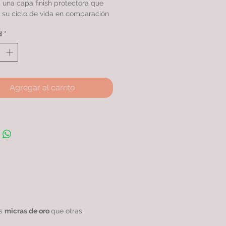
una capa finish protectora que
 su ciclo de vida en comparación
s productos similares.
d
*
on doble baño de oro 24k con
as, rodinado garantizando una
excepcional.
Agregar al carrito
as
micras de oro
que otras