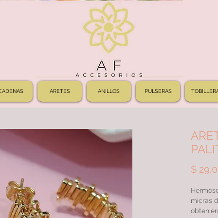
CADENAS
ARETES
ANILLOS
PULSERAS
TOBILLER
ARE
PALI
$ 29.
Hermoso
micras d
obtenien