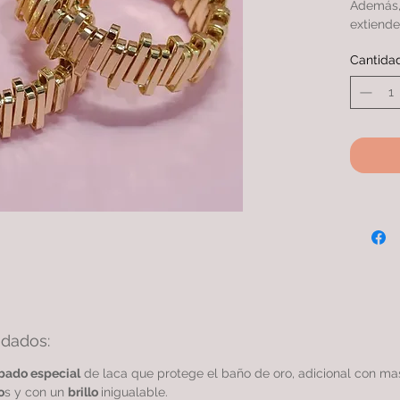
Además, 
extiende
con otro
Cantida
ARETE c
más micr
calidad 
idados:
bado especial
de laca que protege el baño de oro, adicional con m
o
s y con un
brillo
inigualable.