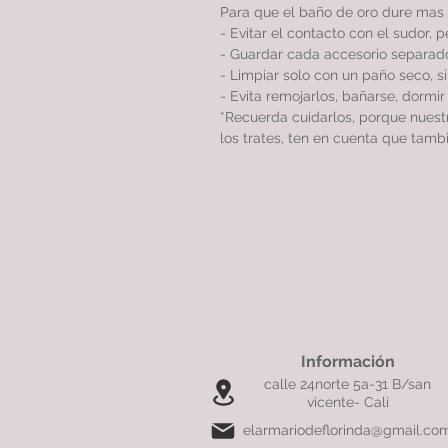
Para que el baño de oro dure mas 
- Evitar el contacto con el sudor, 
- Guardar cada accesorio separado
- Limpiar solo con un paño seco, 
- Evita remojarlos, bañarse, dormi
*Recuerda cuidarlos, porque nues
los trates, ten en cuenta que tamb
Información
calle 24norte 5a-31 B/san
vicente- Cali
elarmariodeflorinda@gmail.co