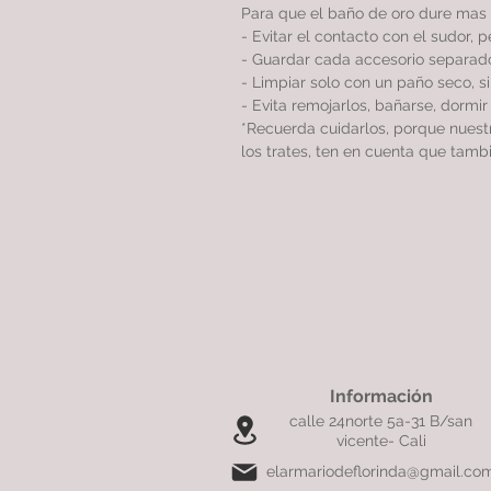
Para que el baño de oro dure mas 
- Evitar el contacto con el sudor, 
- Guardar cada accesorio separado
- Limpiar solo con un paño seco, 
- Evita remojarlos, bañarse, dormi
*Recuerda cuidarlos, porque nues
los trates, ten en cuenta que tamb
Información
calle 24norte 5a-31 B/san
vicente- Cali
elarmariodeflorinda@gmail.co