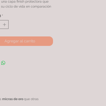
una capa finish protectora que
 su ciclo de vida en comparación
s productos similares.
d
*
on doble baño de oro 24k con
as, rodinado garantizando una
excepcional.
Agregar al carrito
as
micras de oro
que otras