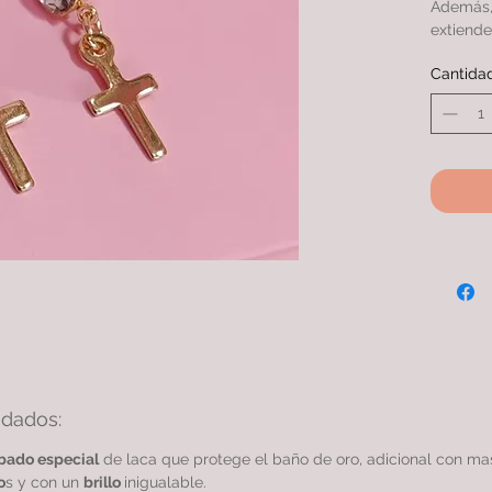
Además, 
extiende
con otro
Cantida
ARETE c
más micr
calidad 
idados:
bado especial
de laca que protege el baño de oro, adicional con m
o
s y con un
brillo
inigualable.