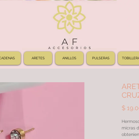
CADENAS
ARETES
ANILLOS
PULSERAS
TOBILLER
ARE
CRU
$ 19.
Hermoso
micras d
obtenien