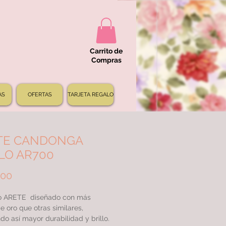
Carrito de
Compras
AS
OFERTAS
TARJETA REGALO
TE CANDONGA
LO AR700
Precio
000
 ARETE diseñado con más
e oro que otras similares,
do así mayor durabilidad y brillo.