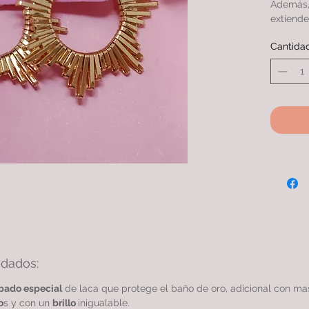
Además, 
extiende
con otro
Cantida
ARETE c
más micr
calidad 
idados:
bado especial
de laca que protege el baño de oro, adicional con m
o
s y con un
brillo
inigualable.