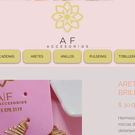
CADENAS
ARETES
ANILLOS
PULSERAS
TOBILLER
ARE
BRIL
$ 30.
Hermoso
micras d
obtenien