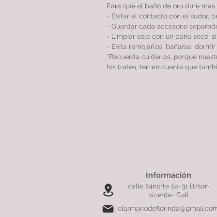
Para que el baño de oro dure mas 
- Evitar el contacto con el sudor, 
- Guardar cada accesorio separado
- Limpiar solo con un paño seco, 
- Evita remojarlos, bañarse, dormi
*Recuerda cuidarlos, porque nues
los trates, ten en cuenta que tamb
Información
calle 24norte 5a-31 B/san
vicente- Cali
elarmariodeflorinda@gmail.co