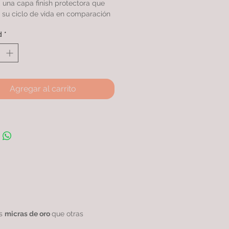
una capa finish protectora que
 su ciclo de vida en comparación
s productos similares.
d
*
on doble baño de oro 24k con
as, rodinado garantizando una
excepcional.
Agregar al carrito
as
micras de oro
que otras