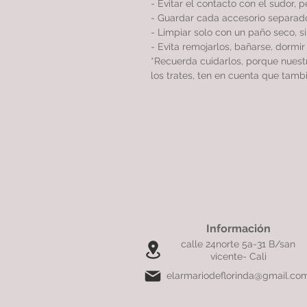
- Evitar el contacto con el sudor, 
- Guardar cada accesorio separado
- Limpiar solo con un paño seco, 
- Evita remojarlos, bañarse, dormi
*Recuerda cuidarlos, porque nues
los trates, ten en cuenta que tamb
Información
calle 24norte 5a-31 B/san
vicente- Cali
elarmariodeflorinda@gmail.co