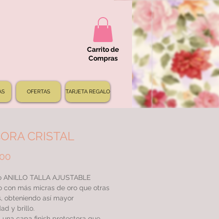
Carrito de
Compras
AS
OFERTAS
TARJETA REGALO
ORA CRISTAL
Precio
000
 ANILLO TALLA AJUSTABLE
 con más micras de oro que otras
s, obteniendo así mayor
ad y brillo.
una capa finish protectora que