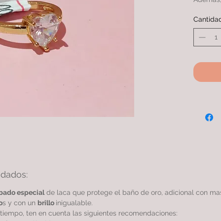
extiende
Cantida
con otro
ANILLO 
baño de 
garantiz
idados:
bado especial
de laca que protege el baño de oro, adicional con m
o
s y con un
brillo
inigualable.
tiempo, ten en cuenta las siguientes recomendaciones: