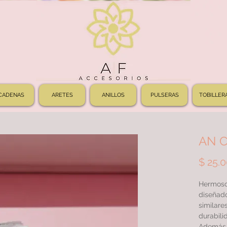
CADENAS
ARETES
ANILLOS
PULSERAS
TOBILLER
AN C
$ 25.
Hermoso
diseñado
similare
durabilid
Además, 