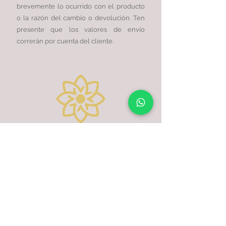
brevemente lo ocurrido con el producto
o la razón del cambio o devolución. Ten
presente que los valores de envío
correrán por cuenta del cliente.
Información
calle 24norte 5a-31 B/san
vicente- Cali
elarmariodeflorinda@gmail.com
Videollamada
para Compras
aquí